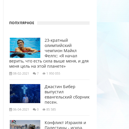
ПОПУЛЯРНОЕ
23-кратный
олимпийский
чемпион Майкл
Фелпс: «Я начал
верить, что есть сила выше меня, и для
меня цель на этой планете»
08-02-2021
7
1 950 055
Джастин Бибер
выпустил
евангельский сборник
песен.
06-04-2021
0
85 585
Конфликт Израиля и
Палестины - искра,