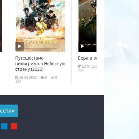
Путешествие
Вера в огне (2020)
пилигрима в Небесную
26-04-2023
0
4
страну (2020)
300
26-04-2023
0
5
324
сетях