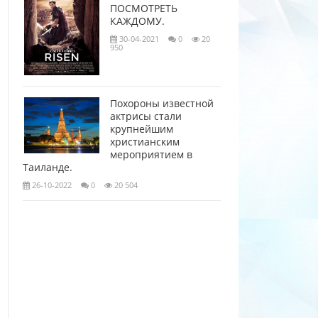
ПОСМОТРЕТЬ
КАЖДОМУ.
30-04-2021
0
20
950
Похороны известной
актрисы стали
крупнейшим
христианским
мероприятием в
Таиланде.
26-10-2022
0
20 504