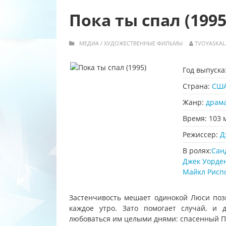
Пока ты спал (1995
МЕДИА
/
ХУДОЖЕСТВЕННЫЕ ФИЛЬМЫ
TVOYASKAL
Год выпуска
Страна:
СШ
Жанр:
драм
Время:
103 
Режиссер:
Д
В ролях:
Сан
Джек Уорде
Майкл Рисп
Застенчивость мешает одинокой Люси поз
каждое утро. Зато помогает случай, и 
любоваться им целыми днями: спасенный Пи