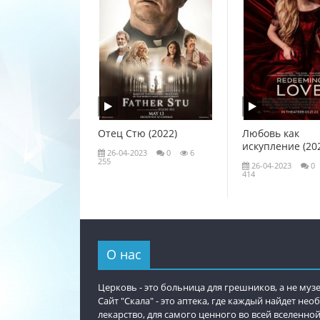
Отец Стю (2022)
Любовь как
искупление (20
26-04-2023
0
6
255
26-04-2023
0
414
О нас
Церковь - это больница для грешников, а не музе
Сайт "Скала" - это аптека, где каждый найдет не
лекарство, для самого ценного во всей вселенной