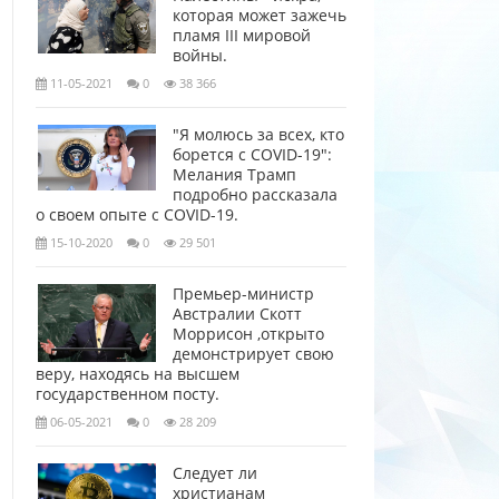
которая может зажечь
пламя III мировой
войны.
11-05-2021
0
38 366
"Я молюсь за всех, кто
борется с COVID-19":
Мелания Трамп
подробно рассказала
о своем опыте с COVID-19.
15-10-2020
0
29 501
Премьер-министр
Австралии Скотт
Моррисон ,открыто
демонстрирует свою
веру, находясь на высшем
государственном посту.
06-05-2021
0
28 209
Следует ли
христианам