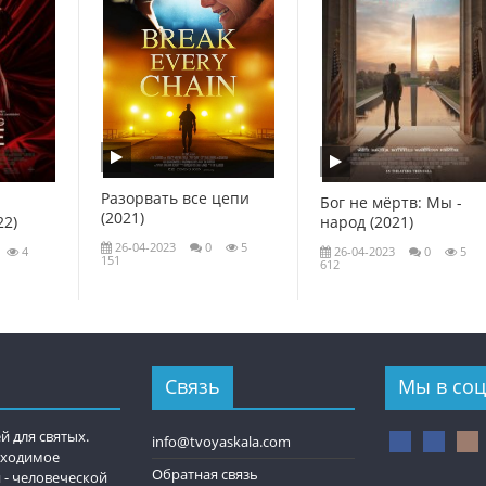
Разорвать все цепи
Бог не мёртв: Мы -
(2021)
22)
народ (2021)
26-04-2023
0
5
4
26-04-2023
0
5
151
612
Связь
Мы в соц
й для святых.
info@tvoyaskala.com
обходимое
Обратная связь
 - человеческой