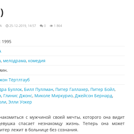
)
A
25-12-2019, 14:57
0
1 864
:
1995
А
а
,
мелодрама
,
комедия
мин.
жон Тёртлтауб
дра Буллок
,
Билл Пуллман
,
Питер Галлахер
,
Питер Бойл
,
н
,
Глинис Джонс
,
Миколе Миркурио
,
Джейсон Бернард
,
оли
,
Элли Уокер
накомиться с мужчиной своей мечты, которого она видит
девушка спасает незнакомцу жизнь. Теперь она может
тер лежит в больнице без сознания.