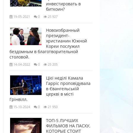
инвестировать в
биткоин?
19-05-2021
0
25 927
Новоизбранный
президент-
христианин Южной
Кореи послужил
бездомным в благотворительной
столовой.
14-04-2022
0
25 205
Цієї неділі Камала
Гарріс проповідувала
в Євангельській
церкві в місті
Грінвілл.
15-10-2024
0
21 950
ТОП-5 ЛУЧШИХ
ФИЛЬМОВ НА ПАСХУ,
КОТОРЫЕ СТОИТ