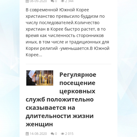
08-09-2020
0
2 344
В современной Южной Корее
христианство превысило буддизм по
числу последователей.Количество
христиан в Корее быстро растет, в то
время как численность сторонников
иных, в том числе и традиционных для
Кореи религий -уменьшается.В Южной
Корее...
Регулярное
посещение
церковных
служб положительно
сказывается на
длительности жизни
женщин
14-08-2020
0
2 015