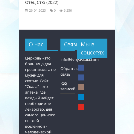
Отец Стю (2022)
Любовь к
26-04-2023
0
6 256
26-04-202
О нас
Связь
Мы в
соцсетях
Церковь - это
info@tvoyaskala.com
больница для
Обратная
грешников, а не
связь
музей для
святых. Сайт
RSS
"Скала" - это
записей
аптека, где
каждый найдет
необходимое
лекарство, для
самого ценного
во всей
вселенной -
человеческой