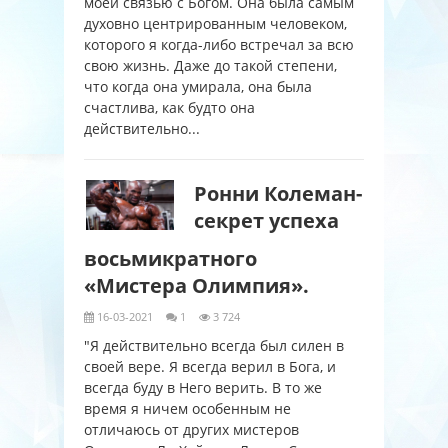
моей связью с Богом. Она была самым
духовно центрированным человеком,
которого я когда-либо встречал за всю
свою жизнь. Даже до такой степени,
что когда она умирала, она была
счастлива, как будто она
действительно...
Ронни Колеман-
секрет успеха
восьмикратного
«Мистера Олимпия».
16-03-2021
1
3 724
"Я действительно всегда был силен в
своей вере. Я всегда верил в Бога, и
всегда буду в Него верить. В то же
время я ничем особенным не
отличаюсь от других мистеров