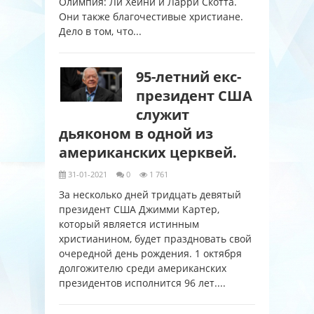
Олимпия: Ли Хейни и Ларри Скотта.
Они также благочестивые христиане.
Дело в том, что...
95-летний екс-
президент США
служит
дьяконом в одной из
американских церквей.
31-01-2021
0
1 761
За несколько дней тридцать девятый
президент США Джимми Картер,
который является истинным
христианином, будет праздновать свой
очередной день рождения. 1 октября
долгожителю среди американских
президентов исполнится 96 лет....