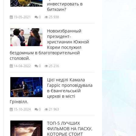
инвестировать в
биткоин?
19-05-2021
0
25 938
Новоизбранный
президент-
христианин Южной
Кореи послужил
бездомным в благотворительной
столовой.
14-04-2022
0
25 216
Цієї неділі Камала
Гарріс проповідувала
в Євангельській
церкві в місті
Грінвілл.
15-10-2024
0
21 963
ТОП-5 ЛУЧШИХ
ФИЛЬМОВ НА ПАСХУ,
КОТОРЫЕ СТОИТ