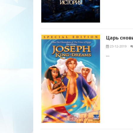
Царь снов
23-12-2019
...