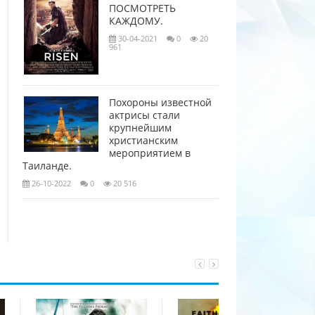
ПОСМОТРЕТЬ
КАЖДОМУ.
30-04-2021
0
20
961
Похороны известной
актрисы стали
крупнейшим
христианским
мероприятием в
Таиланде.
26-10-2022
0
20 516