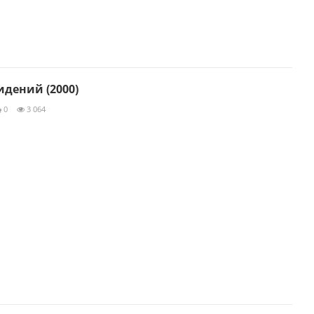
идений (2000)
0
3 064