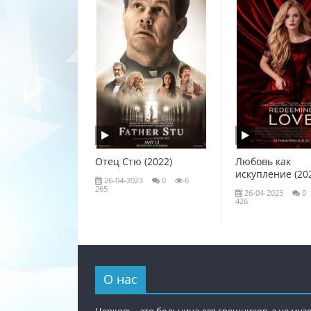
Отец Стю (2022)
Любовь как
искупление (20
26-04-2023
0
6
265
26-04-2023
0
426
О нас
Церковь - это больница для грешников, а не музе