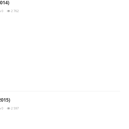
014)
0
2 762
015)
0
2 597