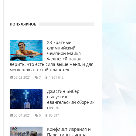
ПОПУЛЯРНОЕ
23-кратный
олимпийский
чемпион Майкл
Фелпс: «Я начал
верить, что есть сила выше меня, и для
меня цель на этой планете»
08-02-2021
7
1 951 642
Джастин Бибер
выпустил
евангельский сборник
песен.
06-04-2021
0
85 597
Конфликт Израиля и
Палестины - искра,