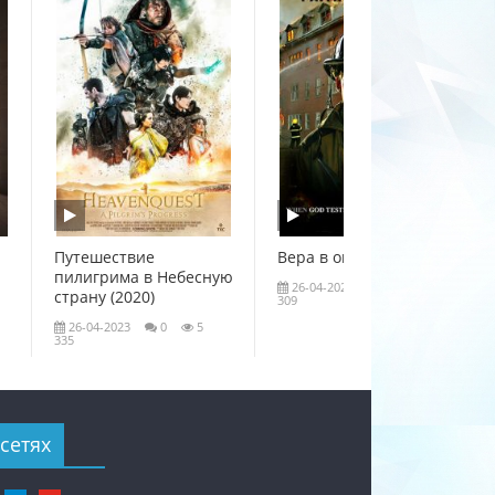
Путешествие
Вера в огне (2020)
пилигрима в Небесную
26-04-2023
0
4
страну (2020)
309
26-04-2023
0
5
335
сетях