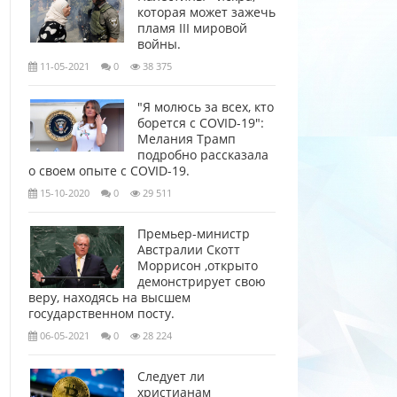
которая может зажечь
пламя III мировой
войны.
11-05-2021
0
38 375
"Я молюсь за всех, кто
борется с COVID-19":
Мелания Трамп
подробно рассказала
о своем опыте с COVID-19.
15-10-2020
0
29 511
Премьер-министр
Австралии Скотт
Моррисон ,открыто
демонстрирует свою
веру, находясь на высшем
государственном посту.
06-05-2021
0
28 224
Следует ли
христианам