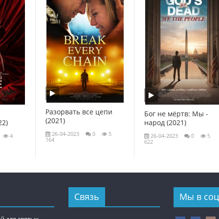
Разорвать все цепи
Бог не мёртв: Мы -
(2021)
22)
народ (2021)
26-04-2023
0
5
4
26-04-2023
0
5
164
622
Связь
Мы в соц
й для святых.