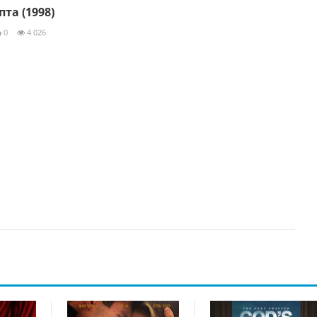
та (1998)
0
4 026