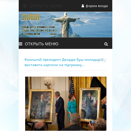
ОТКРЫТЬ МЕНЮ
форма входа
ОТКРЫТЬ МЕНЮ
Колишній президент Джордж Буш-молодший
виставить картини на підтримку...
-