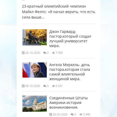
23-кратный олимпийский чемпион
Майкл Фелпс: «Я начал верить, что есть
сила выше...
Джон Гарвард-
пастор,который создал
лучший университет
мира.
20-10-2020
0
7 090
Ангела Меркель- дочь
пастора,которая стала
самой влиятельной
женщиной мира.
08-10-2020
0
6 501
Соединённые Штаты
Америки-история
возникновения.
26-03-2020
0
5 948