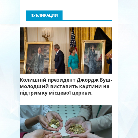
ПУБЛИКАЦИИ
Служителі старовинної
церкви XV століття виявили
ший
золото під вівтарем і
Збірна 
на
врятували церкву від
перемог
церкви.
закриття.
Герцего
Колишній президент Джордж Буш-
молодший виставить картини на
підтримку місцевої церкви.