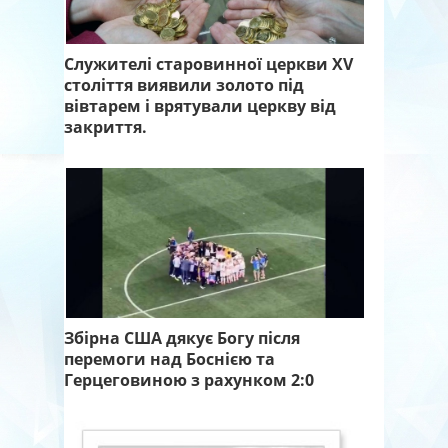
Служителі старовинної церкви XV
століття виявили золото під
вівтарем і врятували церкву від
закриття.
Збірна США дякує Богу після
перемоги над Боснією та
Герцеговиною з рахунком 2:0