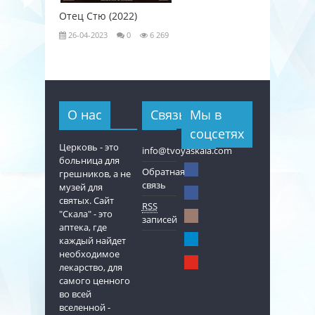
Отец Стю (2022)
Любовь к
26-04-2023
0
6 269
26-04-202
О нас
Связь
Мы в
соцсетях
Церковь - это
info@tvoyaskala.com
больница для
Обратная
грешников, а не
связь
музей для
святых. Сайт
RSS
"Скала" - это
записей
аптека, где
каждый найдет
необходимое
лекарство, для
самого ценного
во всей
вселенной -