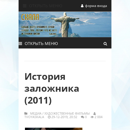
ОТКРЫТЬ МЕНЮ
форма входа
ОТКРЫТЬ МЕНЮ
История
заложника
(2011)
МЕДИА
/
ХУДОЖЕСТВЕННЫЕ ФИЛЬМЫ
TVOYASKALA
29-12-2019, 20:32
0
2 004