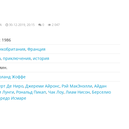
A
30-12-2019, 20:15
0
2 047
:
1986
икобритания
,
Франция
а
,
приключения
,
история
мин.
оланд Жоффе
ерт Де Ниро
,
Джереми Айронс
,
Рэй МакЭнэлли
,
Айдан
 Лунги
,
Рональд Пикап
,
Чак Лоу
,
Лиам Нисон
,
Берселио
фредо Исмаре