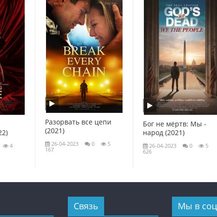
Разорвать все цепи
Бог не мёртв: Мы -
(2021)
22)
народ (2021)
26-04-2023
0
5
4
26-04-2023
0
5
167
626
Связь
Мы в соц