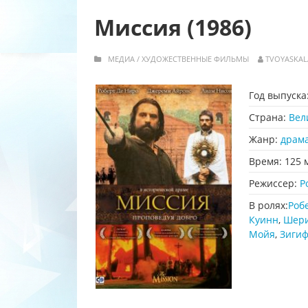
Миссия (1986)
МЕДИА
/
ХУДОЖЕСТВЕННЫЕ ФИЛЬМЫ
TVOYASKAL
Год выпуска
Страна:
Вел
Жанр:
драм
Время:
125 
Режиссер:
Р
В ролях:
Роб
Куинн
,
Шери
Мойя
,
Зиги