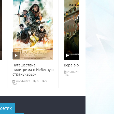
Путешествие
Вера в огне (2020)
пилигрима в Небесную
26-04-2023
0
4
страну (2020)
314
26-04-2023
0
5
340
сетях