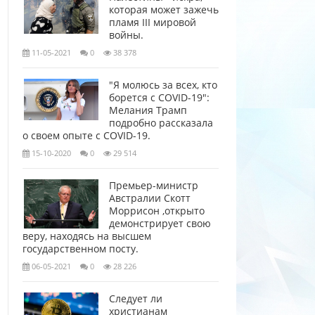
которая может зажечь
пламя III мировой
войны.
11-05-2021
0
38 378
"Я молюсь за всех, кто
борется с COVID-19":
Мелания Трамп
подробно рассказала
о своем опыте с COVID-19.
15-10-2020
0
29 514
Премьер-министр
Австралии Скотт
Моррисон ,открыто
демонстрирует свою
веру, находясь на высшем
государственном посту.
06-05-2021
0
28 226
Следует ли
христианам