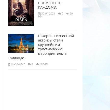
ПОСМОТРЕТЬ
КАЖДОМУ.
30-04-2021
0
20
964
Похороны известной
актрисы стали
крупнейшим
христианским
мероприятием в
Таиланде.
26-10-2022
0
20 519