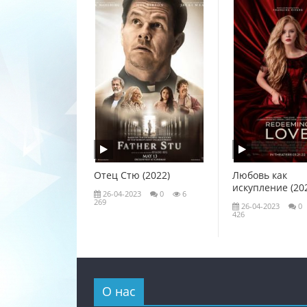
Отец Стю (2022)
Любовь как
искупление (20
26-04-2023
0
6
269
26-04-2023
0
426
О нас