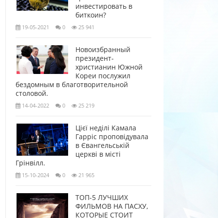
инвестировать в
биткоин?
19-05-2021
0
25 941
Новоизбранный
президент-
христианин Южной
Кореи послужил
бездомным в благотворительной
столовой.
14-04-2022
0
25 219
Цієї неділі Камала
Гарріс проповідувала
в Євангельській
церкві в місті
Грінвілл.
15-10-2024
0
21 965
ТОП-5 ЛУЧШИХ
ФИЛЬМОВ НА ПАСХУ,
КОТОРЫЕ СТОИТ