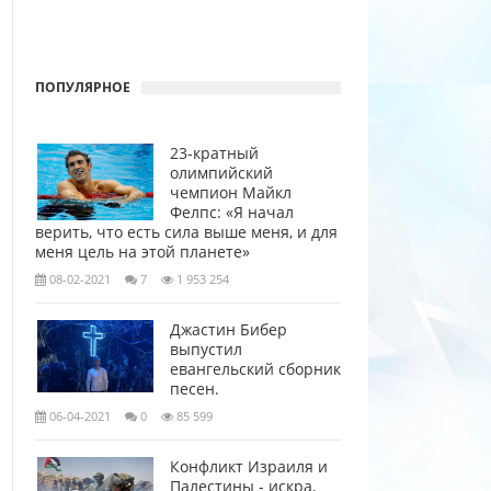
ПОПУЛЯРНОЕ
23-кратный
олимпийский
чемпион Майкл
Фелпс: «Я начал
верить, что есть сила выше меня, и для
меня цель на этой планете»
08-02-2021
7
1 953 254
Джастин Бибер
выпустил
евангельский сборник
песен.
06-04-2021
0
85 599
Конфликт Израиля и
Палестины - искра,