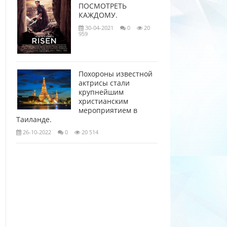
ПОСМОТРЕТЬ
КАЖДОМУ.
30-04-2021
0
20
959
Похороны известной
актрисы стали
крупнейшим
христианским
мероприятием в
Таиланде.
26-10-2022
0
20 514