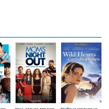
ому
Ночь отдыха для мам
Храбрых сердцем не