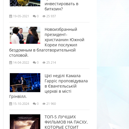
инвестировать в
биткоин?
19-05-2021
0
25 937
Новоизбранный
президент-
христианин Южной
Кореи послужил
бездомным в благотворительной
столовой.
14-04-2022
0
25 214
Цієї неділі Камала
Гарріс проповідувала
в Євангельській
церкві в місті
Грінвілл.
15-10-2024
0
21 960
ТОП-5 ЛУЧШИХ
ФИЛЬМОВ НА ПАСХУ,
КОТОРЫЕ СТОИТ