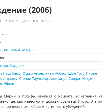
дение (2006)
A
30-12-2019, 20:52
0
2 696
:
2006
А
а
,
семейный
,
история
мин.
этрин Хардвик
а Касл-Хьюз
,
Оскар Айзек
,
Хиам Аббасс
,
Шон Тоуб
,
Киран
е Агдашлу
,
Стэнли Таунсенд
,
Александр Сиддиг
,
Надим
ик Эбони
ы Марии и Иосифа, начиная с момента их изгнания из
ем, где, как известно, и должен родиться Иисус. В этом
на прочность их любовь и истинность убеждений.