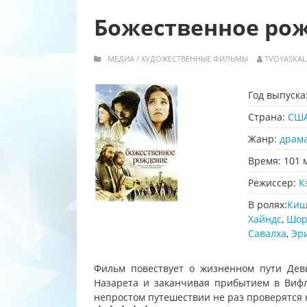
Божественное рож
МЕДИА
/
ХУДОЖЕСТВЕННЫЕ ФИЛЬМЫ
TVOYASKAL
Год выпуска
Страна:
СШ
Жанр:
драм
Время:
101 
Режиссер:
К
В ролях:
Киш
Хайндс
,
Шор
Савалха
,
Эр
Фильм повествует о жизненном пути Дев
Назарета и заканчивая прибытием в Вифле
непростом путешествии не раз проверятся 