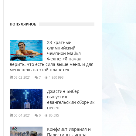
ПОПУЛЯРНОЕ
23-кратный
олимпийский
чемпион Майкл
Фелпс: «Я начал
верить, что есть сила выше меня, и для
меня цель на этой планете»
08-02-2021
7
1 950 998
Джастин Бибер
выпустил
евангельский сборник
песен.
06-04-2021
0
85 595
Конфликт Израиля и
Палестины - искра,