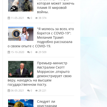
которая может зажечь
пламя III мировой
войны.
11-05-2021
0
38 374
"Я молюсь за всех, кто
борется с COVID-19":
Мелания Трамп
подробно рассказала
о своем опыте с COVID-19.
15-10-2020
0
29 509
Премьер-министр
Австралии Скотт
Моррисон ,открыто
демонстрирует свою
веру, находясь на высшем
государственном посту.
06-05-2021
0
28 221
Следует ли
христианам