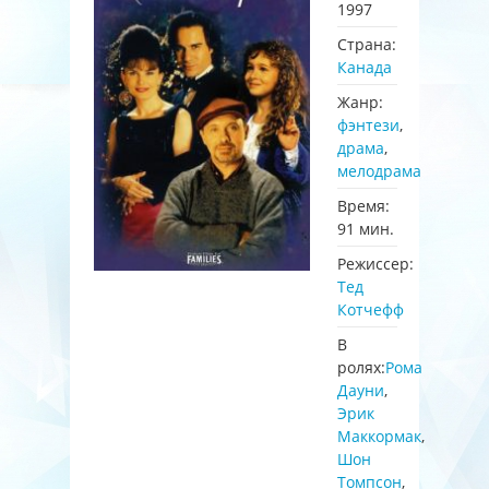
1997
Страна:
Канада
Жанр:
фэнтези
,
драма
,
мелодрама
Время:
91 мин.
Режиссер:
Тед
Котчефф
В
ролях:
Рома
Дауни
,
Эрик
Маккормак
,
Шон
Томпсон
,