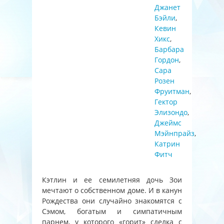
Джанет
Бэйли
,
Кевин
Хикс
,
Барбара
Гордон
,
Сара
Розен
Фруитман
,
Гектор
Элизондо
,
Джеймс
Мэйнпрайз
,
Катрин
Фитч
Кэтлин и ее семилетняя дочь Зои
мечтают о собственном доме. И в канун
Рождества они случайно знакомятся с
Сэмом, богатым и симпатичным
парнем, у которого «горит» сделка с