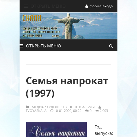
ОТКРЫТЬ МЕНЮ
форма входа
ОТКРЫТЬ МЕНЮ
Семья напрокат
(1997)
МЕДИА
/
ХУДОЖЕСТВЕННЫЕ ФИЛЬМЫ
TVOYASKALA
10-01-2020, 00:22
0
2 003
Год
выпуска: