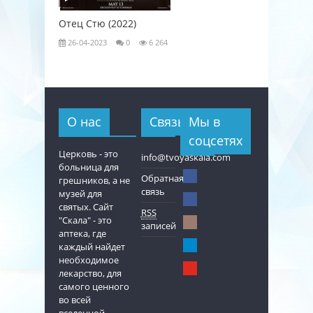
Отец Стю (2022)
Любовь к
26-04-2023
0
6 264
26-04-202
О нас
Связь
Мы в
соцсетях
Церковь - это
info@tvoyaskala.com
больница для
Обратная
грешников, а не
связь
музей для
святых. Сайт
RSS
"Скала" - это
записей
аптека, где
каждый найдет
необходимое
лекарство, для
самого ценного
во всей
вселенной -