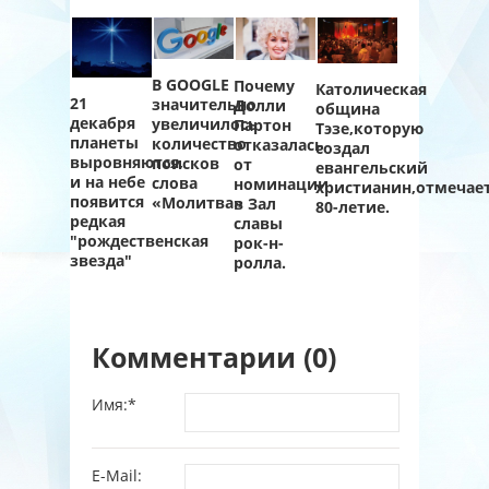
В GOOGLE
Почему
Католическая
21
значительно
Долли
община
декабря
увеличилось
Партон
Тэзе,которую
планеты
количество
отказалась
создал
выровняются,
поисков
от
евангельский
и на небе
слова
номинации
христианин,отмечае
появится
«Молитва»
в Зал
80-летие.
редкая
славы
"рождественская
рок-н-
звезда"
ролла.
Комментарии (0)
Имя:
*
E-Mail: