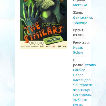
Мексика
Жанр:
фантастика
,
триллер
Время:
89 мин.
Режиссер:
Исаак
Эсбан
В
ролях:
Густаво
Санчес
Парра
,
Кассандра
Чангеротти
,
Фернандо
Бесерриль
,
Умберто
Бусто
,