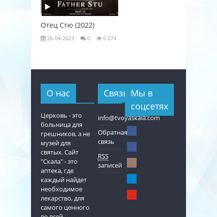
Отец Стю (2022)
Любовь к
26-04-2023
0
6 274
26-04-202
О нас
Связь
Мы в
соцсетях
Церковь - это
info@tvoyaskala.com
больница для
Обратная
грешников, а не
связь
музей для
святых. Сайт
RSS
"Скала" - это
записей
аптека, где
каждый найдет
необходимое
лекарство, для
самого ценного
во всей