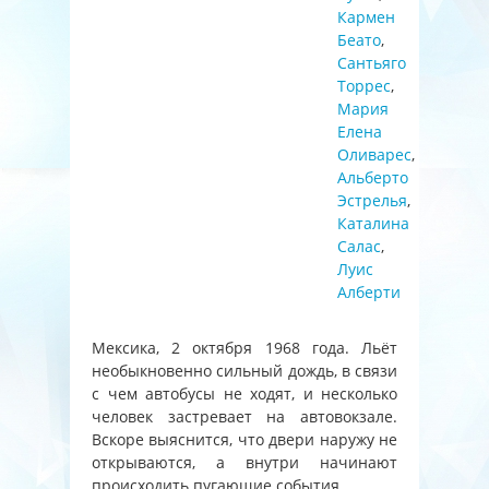
Кармен
Беато
,
Сантьяго
Торрес
,
Мария
Елена
Оливарес
,
Альберто
Эстрелья
,
Каталина
Салас
,
Луис
Алберти
Мексика, 2 октября 1968 года. Льёт
необыкновенно сильный дождь, в связи
с чем автобусы не ходят, и несколько
человек застревает на автовокзале.
Вскоре выяснится, что двери наружу не
открываются, а внутри начинают
происходить пугающие события.