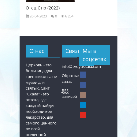
Отец Стю (2022)
Любовь к
26-04-2023
0
6 254
26-04-202
О нас
Связь
Мы в
соцсетях
Церковь - это
info@tvoyaskala.com
больница для
Обратная
грешников, а не
связь
музей для
святых. Сайт
RSS
"Скала" - это
записей
аптека, где
каждый найдет
необходимое
лекарство, для
самого ценного
во всей
вселенной -