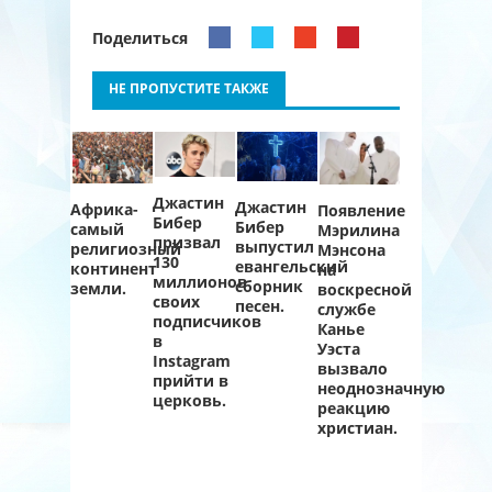
Поделиться
НЕ ПРОПУСТИТЕ ТАКЖЕ
Джастин
Джастин
Африка-
Появление
Бибер
Бибер
самый
Мэрилина
призвал
выпустил
религиозный
Мэнсона
130
евангельский
континент
на
миллионов
сборник
земли.
воскресной
своих
песен.
службе
подписчиков
Канье
в
Уэста
Instagram
вызвало
прийти в
неоднозначную
церковь.
реакцию
христиан.