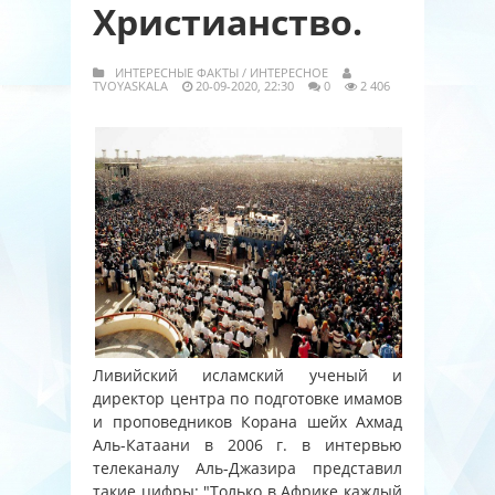
Христианство.
ИНТЕРЕСНЫЕ ФАКТЫ
/
ИНТЕРЕСНОЕ
TVOYASKALA
20-09-2020, 22:30
0
2 406
Ливийский исламский ученый и
директор центра по подготовке имамов
и проповедников Корана шейх Ахмад
Аль-Катаани в 2006 г. в интервью
телеканалу Аль-Джазира представил
такие цифры: "Только в Африке каждый