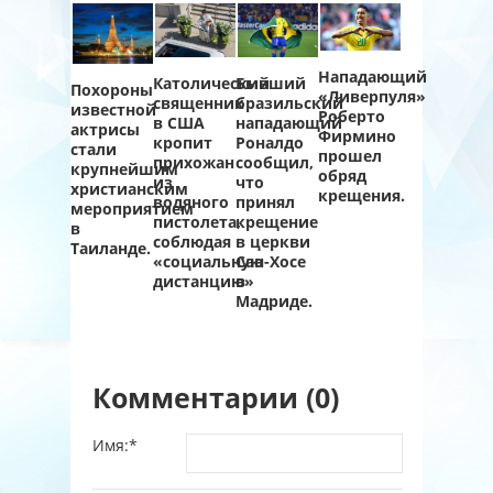
Нападающий
Бывший
Католический
Похороны
«Ливерпуля»
бразильский
священник
известной
Роберто
нападающий
в США
актрисы
Фирмино
Роналдо
кропит
стали
прошел
сообщил,
прихожан
крупнейшим
обряд
что
из
христианским
крещения.
принял
водяного
мероприятием
крещение
пистолета,
в
в церкви
соблюдая
Таиланде.
Сан-Хосе
«социальную
в
дистанцию»
Мадриде.
Комментарии (0)
Имя:
*