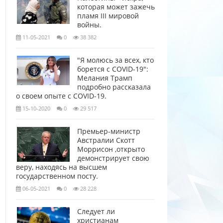
которая может зажечь
пламя III мировой
войны.
11-05-2021
0
38 382
"Я молюсь за всех, кто
борется с COVID-19":
Мелания Трамп
подробно рассказала
о своем опыте с COVID-19.
15-10-2020
0
29 517
Премьер-министр
Австралии Скотт
Моррисон ,открыто
демонстрирует свою
веру, находясь на высшем
государственном посту.
06-05-2021
0
28 228
Следует ли
христианам