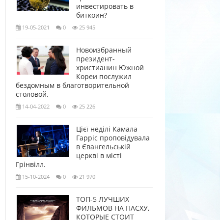
инвестировать в
биткоин?
19-05-2021
0
25 945
Новоизбранный
президент-
христианин Южной
Кореи послужил
бездомным в благотворительной
столовой.
14-04-2022
0
25 226
Цієї неділі Камала
Гарріс проповідувала
в Євангельській
церкві в місті
Грінвілл.
15-10-2024
0
21 970
ТОП-5 ЛУЧШИХ
ФИЛЬМОВ НА ПАСХУ,
КОТОРЫЕ СТОИТ