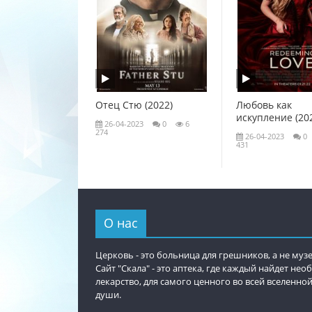
Отец Стю (2022)
Любовь как
искупление (20
26-04-2023
0
6
274
26-04-2023
0
431
О нас
Церковь - это больница для грешников, а не музе
Сайт "Скала" - это аптека, где каждый найдет не
лекарство, для самого ценного во всей вселенной
души.