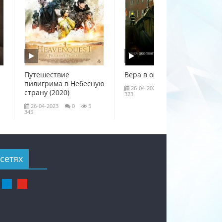
Путешествие
Вера в огне (2020)
пилигрима в Небесную
26-04-2023
0
4
страну (2020)
323
26-04-2023
0
5
345
сетях