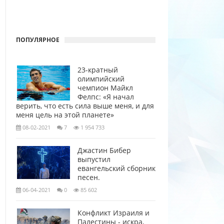
ПОПУЛЯРНОЕ
23-кратный
олимпийский
чемпион Майкл
Фелпс: «Я начал
верить, что есть сила выше меня, и для
меня цель на этой планете»
08-02-2021
7
1 954 733
Джастин Бибер
выпустил
евангельский сборник
песен.
06-04-2021
0
85 602
Конфликт Израиля и
Палестины - искра,