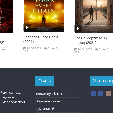
Разорвать все цепи
Бог не мёртв: Мы -
(2021)
22)
народ (2021)
26-04-2023
0
5
4
26-04-2023
0
5
175
635
Связь
Мы в соц
й для святых.
info@tvoyaskala.com
обходимое
Обратная связь
 - человеческой
RSS
записей