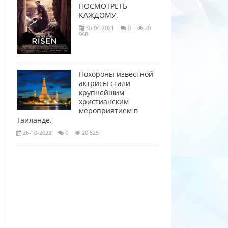
ПОСМОТРЕТЬ
КАЖДОМУ.
30-04-2021
0
20
968
Похороны известной
актрисы стали
крупнейшим
христианским
мероприятием в
Таиланде.
26-10-2022
0
20 525