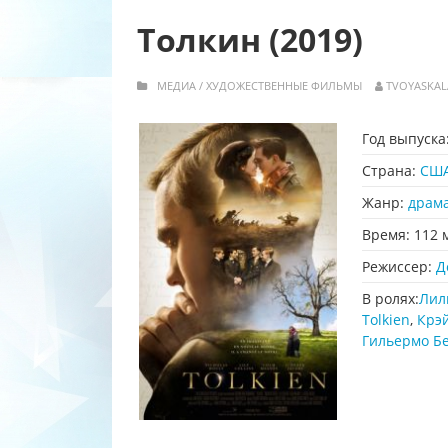
Толкин (2019)
МЕДИА
/
ХУДОЖЕСТВЕННЫЕ ФИЛЬМЫ
TVOYASKAL
Год выпуска
Страна:
СШ
Жанр:
драм
Время:
112 
Режиссер:
Д
В ролях:
Лил
Tolkien
,
Крэй
Гильермо Б