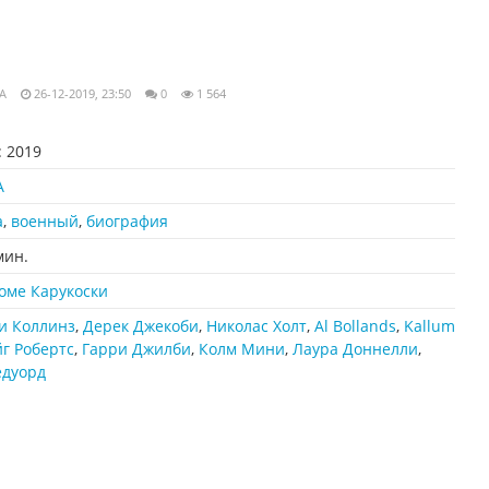
A
26-12-2019, 23:50
0
1 564
:
2019
А
а
,
военный
,
биография
мин.
оме Карукоски
и Коллинз
,
Дерек Джекоби
,
Николас Холт
,
Al Bollands
,
Kallum
г Робертс
,
Гарри Джилби
,
Колм Мини
,
Лаура Доннелли
,
едуорд