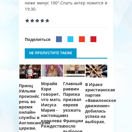
ниже минус 100°.Спать актер ложится в
19:30.
Поделиться
НЕ ПРОПУСТИТЕ ТАКЖЕ
Мэрайя
Главный
В Ираке
Принц
Кэри
раввин
христианская
Уи́льям
говорит,
Парижа
партия
произнёс
что мать
призвал
«Вавилонское
речь во
Иисуса
евреев
движение»
время
Мария -
уезжать
добилась
онлайн-
настоящая
из
успеха на
службы в
королева
Франции
выборах.
Англиканской
Рождества.
после
церкви.
выборов.