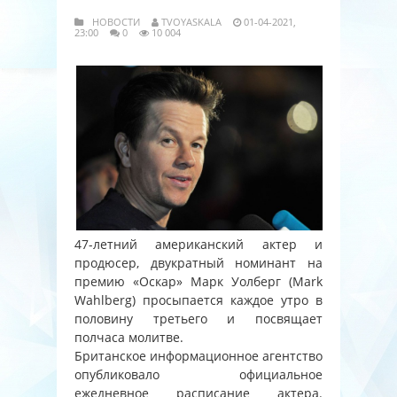
НОВОСТИ
TVOYASKALA
01-04-2021,
23:00
0
10 004
47-летний американский актер и
продюсер, двукратный номинант на
премию «Оскар» Марк Уолберг (Mark
Wahlberg) просыпается каждое утро в
половину третьего и посвящает
полчаса молитве.
Британское информационное агентство
опубликовало официальное
ежедневное расписание актера.