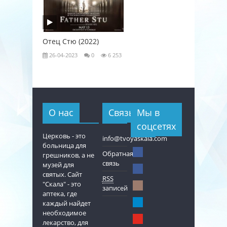
Отец Стю (2022)
Любовь к
26-04-2023
0
6 253
26-04-202
О нас
Связь
Мы в
соцсетях
Церковь - это
info@tvoyaskala.com
больница для
Обратная
грешников, а не
связь
музей для
святых. Сайт
RSS
"Скала" - это
записей
аптека, где
каждый найдет
необходимое
лекарство, для