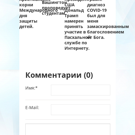
Вашингтон
корни
США
диагноз
проповедует
Международного
Дональд
COVID-19
студентам.
дня
Трамп
был для
защиты
намерен
меня
детей.
принять
замаскированным
участие в
благословением
Пасхальной
от Бога.
службе по
Интернету.
Комментарии (0)
Имя:
*
E-Mail: