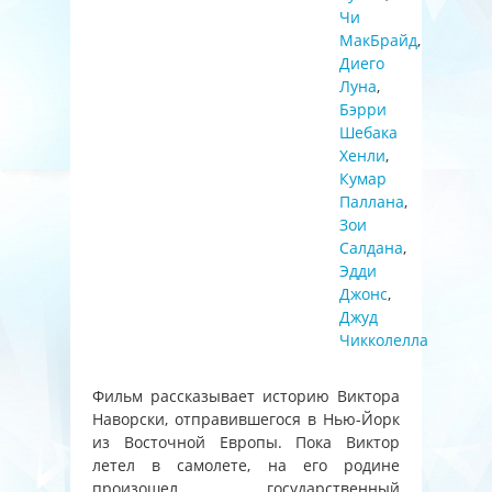
Чи
МакБрайд
,
Диего
Луна
,
Бэрри
Шебака
Хенли
,
Кумар
Паллана
,
Зои
Салдана
,
Эдди
Джонс
,
Джуд
Чикколелла
Фильм рассказывает историю Виктора
Наворски, отправившегося в Нью-Йорк
из Восточной Европы. Пока Виктор
летел в самолете, на его родине
произошел государственный