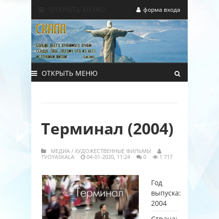
ОТКРЫТЬ МЕНЮ
форма входа
ОТКРЫТЬ МЕНЮ
Терминал (2004)
МЕДИА
/
ХУДОЖЕСТВЕННЫЕ ФИЛЬМЫ
TVOYASKALA
04-01-2020, 11:24
0
1 717
Год
выпуска:
2004
Страна: