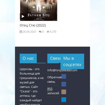
Отец Стю (2022)
Любовь к
26-04-2023
0
6 270
26-04-202
О нас
Связь
Мы в
соцсетях
Церковь - это
info@tvoyaskala.com
больница для
Обратная
грешников, а не
связь
музей для
святых. Сайт
RSS
"Скала" - это
записей
аптека, где
каждый найдет
необходимое