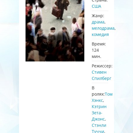
США
Жанр:
драма
,
мелодрама
,
комедия
Время:
124
мин.
Режиссер:
Стивен
Спилберг
В
ролях:
Том
Хэнкс
,
Кэтрин
Зета-
Джонс
,
Стэнли
Туччи
,