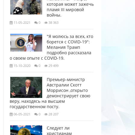
которая может зажечь
пламя III мировой
войны.
11-05-2021
0
38 363
"Я молюсь за всех, кто
борется с COVID-19":
Мелания Трамп
подробно рассказала
о своем опыте с COVID-19.
15-10-2020
0
29 499
Премьер-министр
Австралии Скотт
Моррисон ,открыто
демонстрирует свою
веру, находясь на высшем
государственном посту.
06-05-2021
0
28 207
Следует ли
христианам