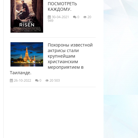
ПОСМОТРЕТЬ
КАЖДОМУ.
30-04-2021
0
20
949
Похороны известной
актрисы стали
крупнейшим
христианским
мероприятием в
Таиланде.
26-10-2022
0
20 503