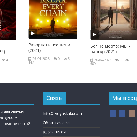
Разорвать все цепи
Бог не мёртв: Мы -
(2021)
22)
народ (2021)
26-04-2023
0
5
4
26-04-2023
0
5
147
609
Связь
Мы в соц
й для святых.
info@tvoyaskala.com
обходимое
Обратная связь
 - человеческой
RSS
записей