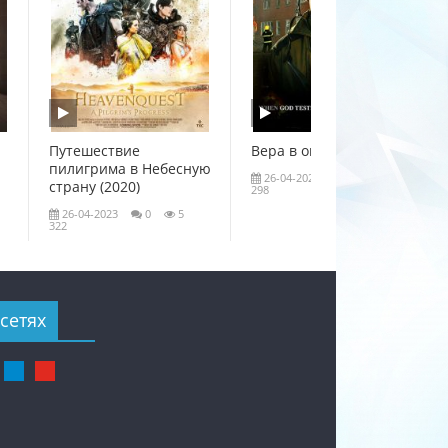
Путешествие
Вера в огне (2020)
пилигрима в Небесную
26-04-2023
0
4
страну (2020)
298
26-04-2023
0
5
322
сетях