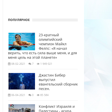
ПОПУЛЯРНОЕ
23-кратный
олимпийский
чемпион Майкл
Фелпс: «Я начал
верить, что есть сила выше меня, и для
меня цель на этой планете»
08-02-2021
7
1 949 021
Джастин Бибер
выпустил
евангельский сборник
песен.
06-04-2021
0
85 584
Конфликт Израиля и
Палестины - искра,