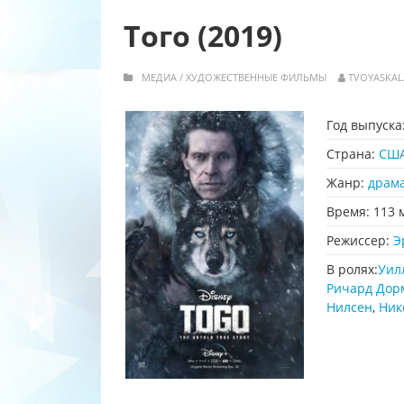
Того (2019)
МЕДИА
/
ХУДОЖЕСТВЕННЫЕ ФИЛЬМЫ
TVOYASKAL
Год выпуска
Страна:
СШ
Жанр:
драм
Время:
113 
Режиссер:
Э
В ролях:
Уил
Ричард Дор
Нилсен
,
Ник