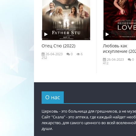
Отец Стю (2022)
Любовь как
искупление (20
26-04-2023
0
6
252
26-04-2023
0
412
О нас
Церковь - это больница для грешников, а не музе
Сайт "Скала" - это аптека, где каждый найдет не
лекарство, для самого ценного во всей вселенной
души.