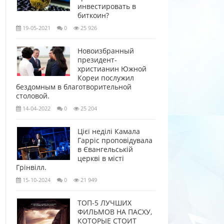
инвестировать в
биткоин?
19-05-2021
0
25 926
Новоизбранный
президент-
христианин Южной
Кореи послужил
бездомным в благотворительной
столовой.
14-04-2022
0
25 204
Цієї неділі Камала
Гарріс проповідувала
в Євангельській
церкві в місті
Грінвілл.
15-10-2024
0
21 949
ТОП-5 ЛУЧШИХ
ФИЛЬМОВ НА ПАСХУ,
КОТОРЫЕ СТОИТ