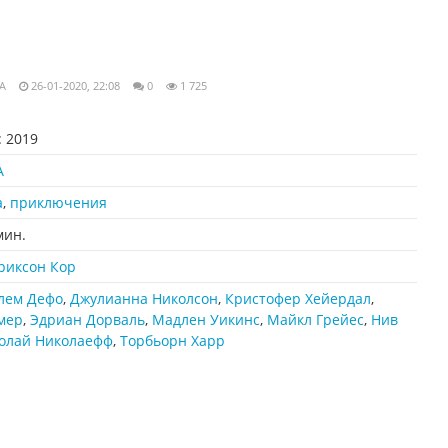
A
26-01-2020, 22:08
0
1 725
:
2019
А
а
,
приключения
мин.
риксон Кор
лем Дефо
,
Джулианна Николсон
,
Кристофер Хейердал
,
мер
,
Эдриан Дорваль
,
Мадлен Уикинс
,
Майкл Грейес
,
Нив
олай Николаефф
,
Торбьорн Харр