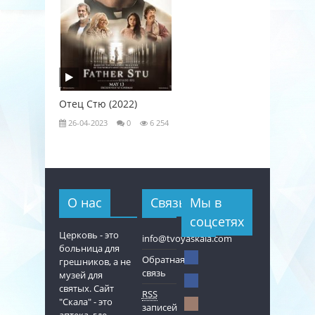
Отец Стю (2022)
Любовь к
26-04-2023
0
6 254
26-04-202
О нас
Связь
Мы в
соцсетях
Церковь - это
info@tvoyaskala.com
больница для
Обратная
грешников, а не
связь
музей для
святых. Сайт
RSS
"Скала" - это
записей
аптека, где