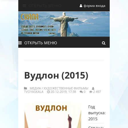
ОТКРЫТЬ МЕНЮ
форма входа
ОТКРЫТЬ МЕНЮ
Вудлон (2015)
МЕДИА
/
ХУДОЖЕСТВЕННЫЕ ФИЛЬМЫ
TVOYASKALA
20-12-2019, 17:38
0
2 497
Год
выпуска:
2015
Страна: