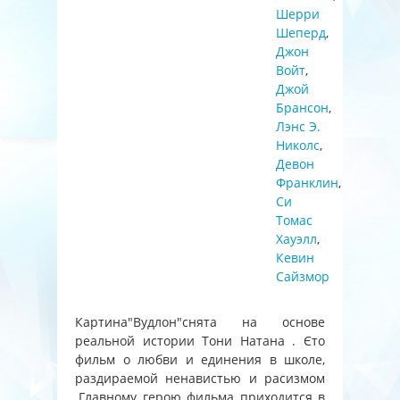
Шерри
Шеперд
,
Джон
Войт
,
Джой
Брансон
,
Лэнс Э.
Николс
,
Девон
Франклин
,
Си
Томас
Хауэлл
,
Кевин
Сайзмор
Картина"Вудлон"снята на основе
реальной истории Тони Натана . Єто
фильм о любви и единения в школе,
раздираемой ненавистью и расизмом
.Главному герою фильма приходится в