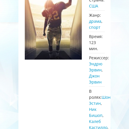
США
Жанр:
драма
,
спорт
Время:
123
мин.
Режиссер:
Эндрю
Эрвин
,
Джон
Эрвин
В
ролях:
Шон
Эстин
,
Ник
Бишоп
,
Калеб
Кастилло
,