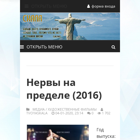
ОТКРЫТЬ МЕНЮ
форма входа
ОТКРЫТЬ МЕНЮ
Нервы на
пределе (2016)
МЕДИА
/
ХУДОЖЕСТВЕННЫЕ ФИЛЬМЫ
TVOYASKALA
04-01-2020, 23:14
0
1 702
Год
выпуска: