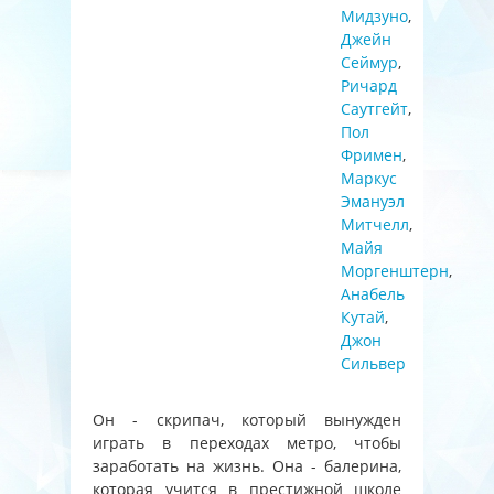
Мидзуно
,
Джейн
Сеймур
,
Ричард
Саутгейт
,
Пол
Фримен
,
Маркус
Эмануэл
Митчелл
,
Майя
Моргенштерн
,
Анабель
Кутай
,
Джон
Сильвер
Он - скрипач, который вынужден
играть в переходах метро, чтобы
заработать на жизнь. Она - балерина,
которая учится в престижной школе