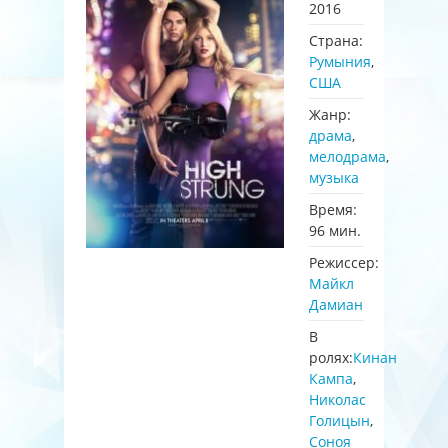
2016
Страна:
Румыния
,
США
Жанр:
драма
,
мелодрама
,
музыка
Время:
96 мин.
Режиссер:
Майкл
Дамиан
В
ролях:
Кинан
Кампа
,
Николас
Голицын
,
Соноя