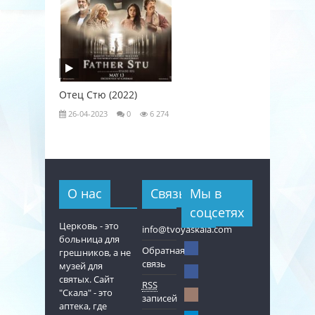
Отец Стю (2022)
Любовь к
26-04-2023
0
6 274
26-04-202
О нас
Связь
Мы в
соцсетях
Церковь - это
info@tvoyaskala.com
больница для
Обратная
грешников, а не
связь
музей для
святых. Сайт
RSS
"Скала" - это
записей
аптека, где