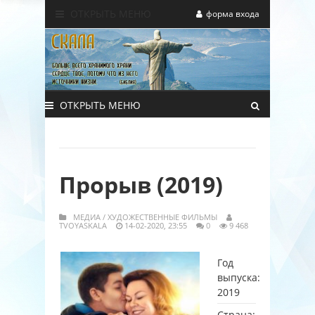
ОТКРЫТЬ МЕНЮ
форма входа
ОТКРЫТЬ МЕНЮ
Прорыв (2019)
МЕДИА
/
ХУДОЖЕСТВЕННЫЕ ФИЛЬМЫ
TVOYASKALA
14-02-2020, 23:55
0
9 468
Год
выпуска:
2019
Страна: