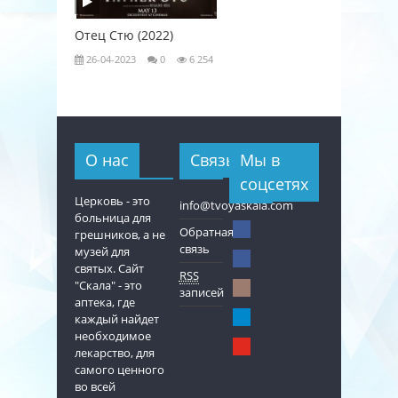
Отец Стю (2022)
Любовь к
26-04-2023
0
6 254
26-04-202
О нас
Связь
Мы в
соцсетях
Церковь - это
info@tvoyaskala.com
больница для
Обратная
грешников, а не
связь
музей для
святых. Сайт
RSS
"Скала" - это
записей
аптека, где
каждый найдет
необходимое
лекарство, для
самого ценного
во всей