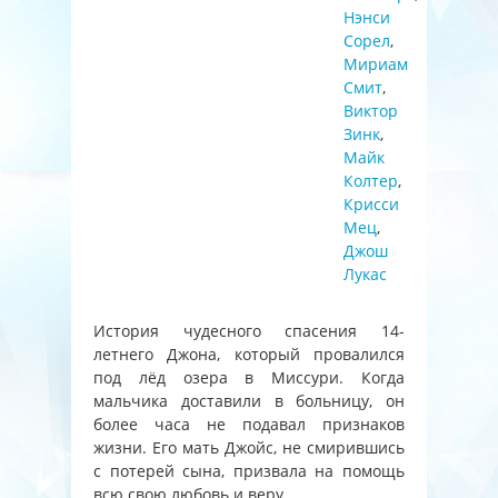
Нэнси
Сорел
,
Мириам
Смит
,
Виктор
Зинк
,
Майк
Колтер
,
Крисси
Мец
,
Джош
Лукас
История чудесного спасения 14-
летнего Джона, который провалился
под лёд озера в Миссури. Когда
мальчика доставили в больницу, он
более часа не подавал признаков
жизни. Его мать Джойс, не смирившись
с потерей сына, призвала на помощь
всю свою любовь и веру.