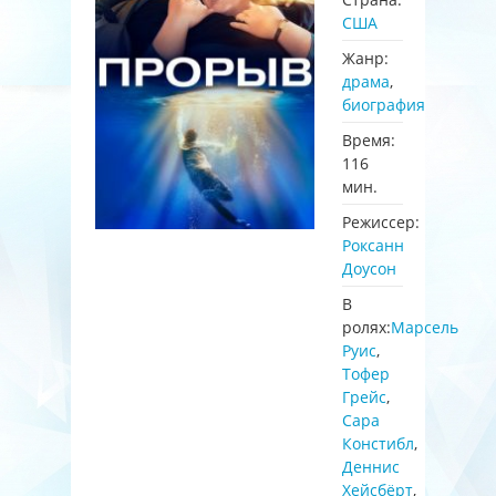
США
Жанр:
драма
,
биография
Время:
116
мин.
Режиссер:
Роксанн
Доусон
В
ролях:
Марсель
Руис
,
Тофер
Грейс
,
Сара
Констибл
,
Деннис
Хейсбёрт
,