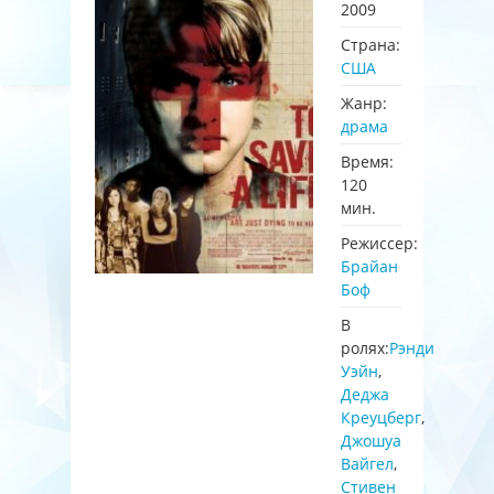
2009
Страна:
США
Жанр:
драма
Время:
120
мин.
Режиссер:
Брайан
Боф
В
ролях:
Рэнди
Уэйн
,
Деджа
Креуцберг
,
Джошуа
Вайгел
,
Стивен