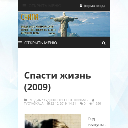
ОТКРЫТЬ МЕНЮ
форма входа
ОТКРЫТЬ МЕНЮ
Спасти жизнь
(2009)
МЕДИА
/
ХУДОЖЕСТВЕННЫЕ ФИЛЬМЫ
TVOYASKALA
22-12-2019, 14:21
0
1 556
Год
выпуска: