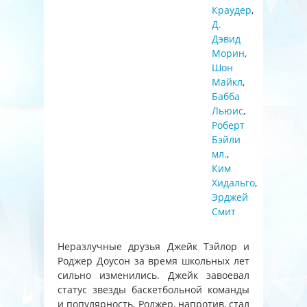
Краудер
,
Д.
Дэвид
Морин
,
Шон
Майкл
,
Бабба
Льюис
,
Роберт
Бэйли
мл.
,
Ким
Хидальго
,
Эрджей
Смит
Неразлучные друзья Джейк Тэйлор и
Роджер Доусон за время школьных лет
сильно изменились. Джейк завоевал
статус звезды баскетбольной команды
и популярность, Роджер, напротив, стал