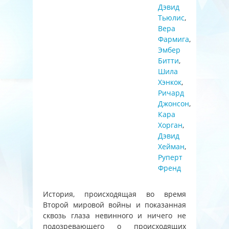
Дэвид
Тьюлис
,
Вера
Фармига
,
Эмбер
Битти
,
Шила
Хэнкок
,
Ричард
Джонсон
,
Кара
Хорган
,
Дэвид
Хейман
,
Руперт
Френд
История, происходящая во время
Второй мировой войны и показанная
сквозь глаза невинного и ничего не
подозревающего о происходящих