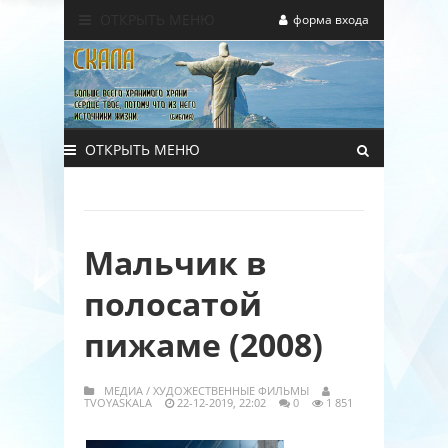
ОТКРЫТЬ МЕНЮ
форма входа
ОТКРЫТЬ МЕНЮ
Мальчик в
полосатой
пижаме (2008)
МЕДИА
/
ХУДОЖЕСТВЕННЫЕ ФИЛЬМЫ
TVOYASKALA
22-12-2019, 22:02
0
1 851