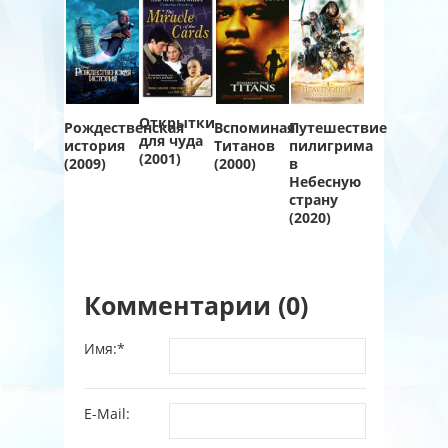
Открытки
Рождественская
Вспоминая
Путешествие
для чуда
история
Титанов
пилигрима
(2001)
(2009)
(2000)
в
Небесную
страну
(2020)
Комментарии (0)
Имя:
*
E-Mail: