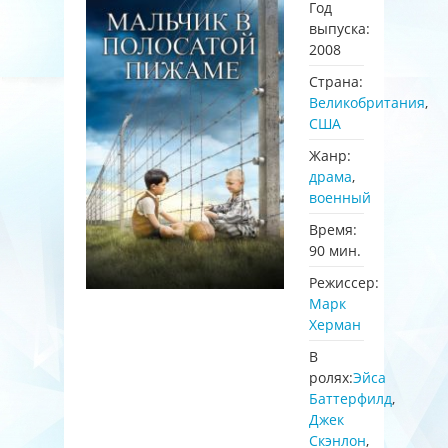
Год
выпуска:
2008
Страна:
Великобритания
,
США
Жанр:
драма
,
военный
Время:
90 мин.
Режиссер:
Марк
Херман
В
ролях:
Эйса
Баттерфилд
,
Джек
Скэнлон
,