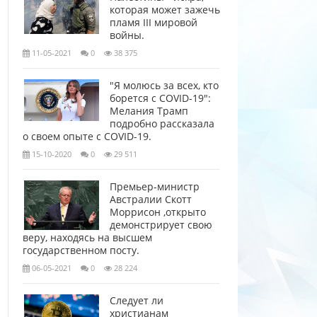
которая может зажечь
пламя III мировой
войны.
11-05-2021
0
38 375
"Я молюсь за всех, кто
борется с COVID-19":
Мелания Трамп
подробно рассказала
о своем опыте с COVID-19.
15-10-2020
0
29 511
Премьер-министр
Австралии Скотт
Моррисон ,открыто
демонстрирует свою
веру, находясь на высшем
государственном посту.
06-05-2021
0
28 224
Следует ли
христианам