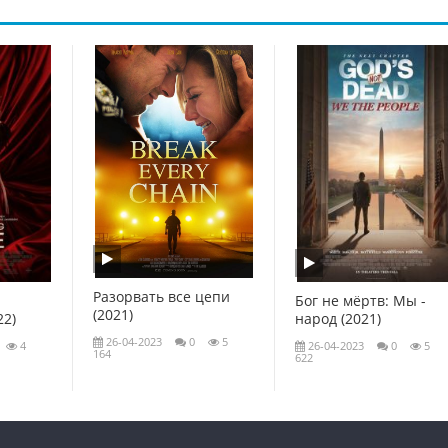
Разорвать все цепи
Бог не мёртв: Мы -
(2021)
22)
народ (2021)
26-04-2023
0
5
4
26-04-2023
0
5
164
622