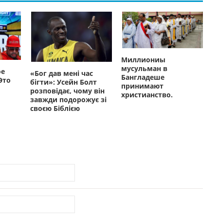
Миллиониы
мусульман в
ое
«Бог дав мені час
Бангладеше
Это
бігти»: Усейн Болт
принимают
розповідає, чому він
христианство.
завжди подорожує зі
своєю Біблією