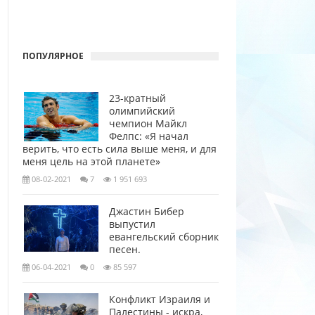
ПОПУЛЯРНОЕ
23-кратный
олимпийский
чемпион Майкл
Фелпс: «Я начал
верить, что есть сила выше меня, и для
меня цель на этой планете»
08-02-2021
7
1 951 693
Джастин Бибер
выпустил
евангельский сборник
песен.
06-04-2021
0
85 597
Конфликт Израиля и
Палестины - искра,