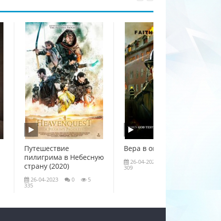
Путешествие
Вера в огне (2020)
пилигрима в Небесную
26-04-2023
0
4
страну (2020)
309
26-04-2023
0
5
335