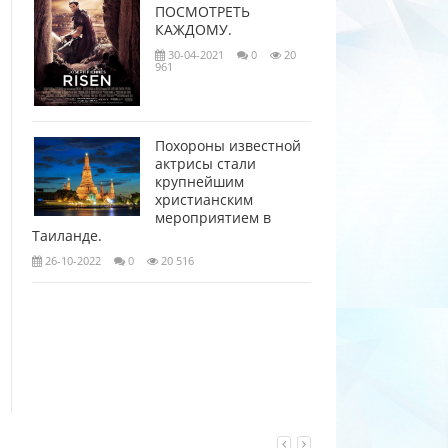
ПОСМОТРЕТЬ
КАЖДОМУ.
30-04-2021
0
20
961
Похороны известной
актрисы стали
крупнейшим
христианским
мероприятием в
Таиланде.
26-10-2022
0
20 516