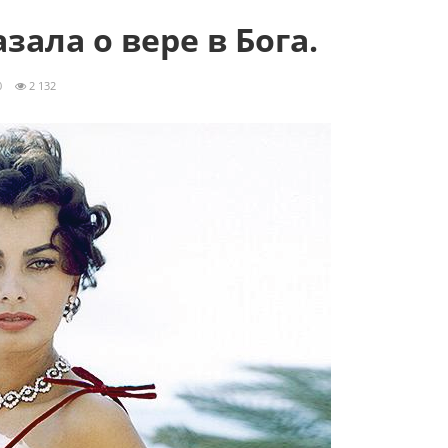
зала о вере в Бога.
0
2 132