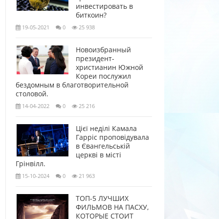
инвестировать в
биткоин?
19-05-2021
0
25 938
Новоизбранный
президент-
христианин Южной
Кореи послужил
бездомным в благотворительной
столовой.
14-04-2022
0
25 216
Цієї неділі Камала
Гарріс проповідувала
в Євангельській
церкві в місті
Грінвілл.
15-10-2024
0
21 963
ТОП-5 ЛУЧШИХ
ФИЛЬМОВ НА ПАСХУ,
КОТОРЫЕ СТОИТ