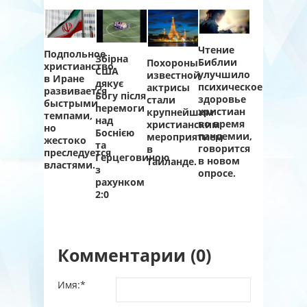
Чтение
Подпольное
Збірна
Библии
Похороны
христианство
США
улучшило
известной
в Иране
дякує
психическое
актрисы
развивается
Богу після
здоровье
стали
быстрыми
перемоги
христиан
крупнейшим
темпами,
над
во время
христианским
но
Боснією
пандемии,
мероприятием
жестоко
та
говорится
в
преследуется
Герцеговиною
в новом
Таиланде.
властями.
з
опросе.
рахунком
2:0
Комментарии (0)
Имя:
*