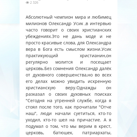
2 326
Абсолютный чемпион мира и любимец
милионов Олександр Усик ,в интервью
часто говорит о своих христианских
убеждениях.Это не дань моде и не
просто красивые слова, для Олександра
вера в Бога есть смыслом жизни.Усик
практикующий христианин,он
регулярно молится и посещает
церковь.Без сомнения Олександр далёк
от духовного совершенства,но во всех
его делах можно увидить искренную
христианскую веру.Однажды он
разказал о своих духовных поисках
"Сегодня на утренней службе, когда я
стоял после того, как прочитали "Отче
наш", люди начали суетиться, кто-то
уходил, кто-то шел на причастие. А я
подумал о том, что мы верим в крест,
церковь, батюшек, патриархаты,