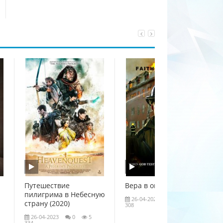
Путешествие
Вера в огне (2020)
пилигрима в Небесную
26-04-2023
0
4
страну (2020)
308
26-04-2023
0
5
334