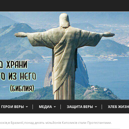
ГЕРОИ ВЕРЫ
МЕДИА
ЗАЩИТА ВЕРЫ
ХЛЕБ ЖИЗ
 років,в Бразилії,понад десять мільйонів Католиків стали Протестантами.