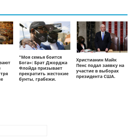
"Моя семья боится
Христианин Майк
Бога»: Брат Джорджа
вают
Пенс подал заявку на
Флойда призывает
е
участие в выборах
прекратить жестокие
отря
президента США.
бунты, грабежи.
ие