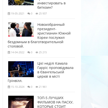
инвестировать в
биткоин?
19-05-2021
0
25 937
Новоизбранный
президент-
христианин Южной
Кореи послужил
бездомным в благотворительной
столовой.
14-04-2022
0
25 215
Цієї неділі Камала
Гарріс проповідувала
в Євангельській
церкві в місті
Грінвілл.
15-10-2024
0
21 961
ТОП-5 ЛУЧШИХ
ФИЛЬМОВ НА ПАСХУ,
КОТОРЫЕ СТОИТ