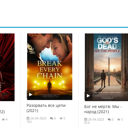
Разорвать все цепи
Бог не мёртв: Мы -
(2021)
22)
народ (2021)
26-04-2023
0
5
4
26-04-2023
0
5
162
619