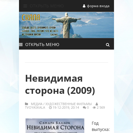
ОТКРЫТЬ МЕНЮ
форма входа
ОТКРЫТЬ МЕНЮ
Невидимая
сторона (2009)
МЕДИА
/
ХУДОЖЕСТВЕННЫЕ ФИЛЬМЫ
TVOYASKALA
19-12-2019, 20:14
0
2 569
Год
выпуска: