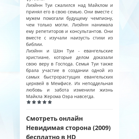
Лиэйнн Туи сжалился над Майклом и
принял его в свою семью. Они вместе с
мужем помогали будущему чемпиону,
чем только могли. Лиэйнн нанимала
ему репетиторов и консультантов. Они
вместе с изучали наизусть стихи из
библии.
Лиэйнн и Шон Туи - евангельские
христиане, которые делом доказали
свою веру в Господа. Семья Туи также
брала участие в создании одной из
самых быстрорастущих евангельских
церквей в Мемфисе. Их неподдельная
любовь и забота изменили жизнь
Майкла Жерома Оэра навсегда.
Смотреть онлайн
Невидимая сторона (2009)
бесплатно в HD