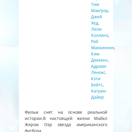
Тим
Макгроу
,
Джей
Хед
,
Лили
Коллинз
,
Рэй
Маккиннон
,
Ким
Диккенс
,
Адриан
Ленокс
,
Кэти
Бейтс
,
Катрин
Дайер
Фильм снят на основе реальной
истории.В настоящей жизни Майкл
Жером Оэр звезда американского
футбола.